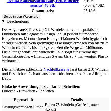
alviana Naturkosmetik Baby Feuchttücher
3,19 €
sensitiv, 48 Stk
(0,07 € / Stk)
Gesamtpreis:
25,18 €
Beide in den Warenkorb
Beschreibung
Der Angelcare® Dress Up XL Windeleimer vereint praktische
Funktionen mit elegantem Design und ist perfekt für moderne
Babyzimmer. Mit nur einem Handgriff können Windeln hygienisch
entsorgt werden. Sein großzügiges Fassungsvermögen von bis zu 75
Windeln (Größe 1, bis 4,5 kg) reduziert die Wege zur Mülltonne.
Die durchgehende, antibakterielle Folie sorgt für zuverlässige
Geruchskontrolle, während das System bis zu 7-mal weniger Plastik
verbraucht.
Die langlebige achteckige
Nachfüllkassette
fasst bis zu 210 Windeln
und lässt sich einfach austauschen – für einen stressfreien Alltag mit
Baby.
Einfache Anwendung in 3 einfachen Schritten:
Drücken - Einwerfen - Schließen
Eigenschaft
Details
Bis zu 75 Windeln (Größe 1, unter
Fassungsvermögen Eimer
4,5 kg)