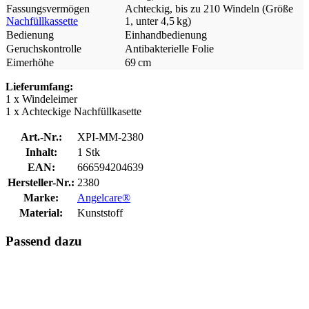
Fassungsvermögen
Achteckig, bis zu 210 Windeln (Größe
Nachfüllkassette
1, unter 4,5 kg)
Bedienung
Einhandbedienung
Geruchskontrolle
Antibakterielle Folie
Eimerhöhe
69 cm
Lieferumfang:
1 x Windeleimer
1 x Achteckige Nachfüllkasette
Art.-Nr.:
XPI-MM-2380
Inhalt:
1 Stk
EAN:
666594204639
Hersteller-Nr.:
2380
Marke:
Angelcare®
Material:
Kunststoff
Passend dazu