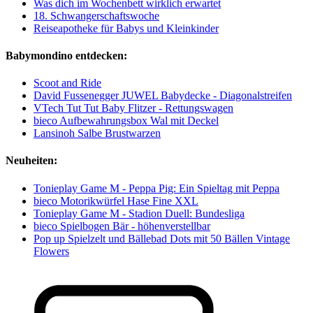
Was dich im Wochenbett wirklich erwartet
18. Schwangerschaftswoche
Reiseapotheke für Babys und Kleinkinder
Babymondino entdecken:
Scoot and Ride
David Fussenegger JUWEL Babydecke - Diagonalstreifen
VTech Tut Tut Baby Flitzer - Rettungswagen
bieco Aufbewahrungsbox Wal mit Deckel
Lansinoh Salbe Brustwarzen
Neuheiten:
Tonieplay Game M - Peppa Pig: Ein Spieltag mit Peppa
bieco Motorikwürfel Hase Fine XXL
Tonieplay Game M - Stadion Duell: Bundesliga
bieco Spielbogen Bär - höhenverstellbar
Pop up Spielzelt und Bällebad Dots mit 50 Bällen Vintage
Flowers