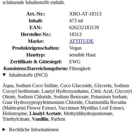
schützende Inhaltsstoffe enthält.
Art.-Nr.:
XBO-AT-18313
Inhalt:
473 ml
EAN:
626232183139
Hersteller-Nr.:
18313
Marke:
ATTITUDE
Produkteigenschaften:
Vegan
Hauttyp:
sensible Haut
Zertifikate & Gütesiegel:
EWG
Konsistenz/Darreichungsform:
Flüssigkeit
Inhaltsstoffe (INCI)
Aqua, Sodium Coco­ Sulfate, Coco Glucoside, Glycerin, Sodium
Cocoyl Isethionate, Lauryl Hydroxysultaine, Citric Acid, Glyceryl
Oleate, Sodium Chloride, Sodium Benzoate, Potassium Sorbate,
Guar Hydroxypropyltrimonium Chloride, Chamomilla Recutita
(Matricaria) Flower Extract, Vaccinium Myrtillus Leaf Extract,
Heliotropine,
Linalyl Acetate
, Methyldihydrojasmonate,
Triethylcitrate,
Vanillin
, Parfum
Rechtliche Informationen