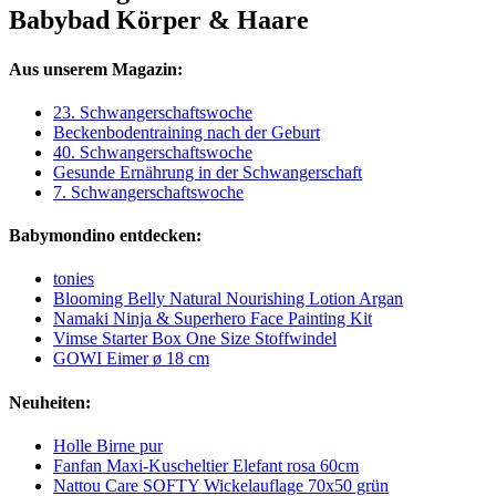
Babybad Körper & Haare
Aus unserem Magazin:
23. Schwangerschaftswoche
Beckenbodentraining nach der Geburt
40. Schwangerschaftswoche
Gesunde Ernährung in der Schwangerschaft
7. Schwangerschaftswoche
Babymondino entdecken:
tonies
Blooming Belly Natural Nourishing Lotion Argan
Namaki Ninja & Superhero Face Painting Kit
Vimse Starter Box One Size Stoffwindel
GOWI Eimer ø 18 cm
Neuheiten:
Holle Birne pur
Fanfan Maxi-Kuscheltier Elefant rosa 60cm
Nattou Care SOFTY Wickelauflage 70x50 grün