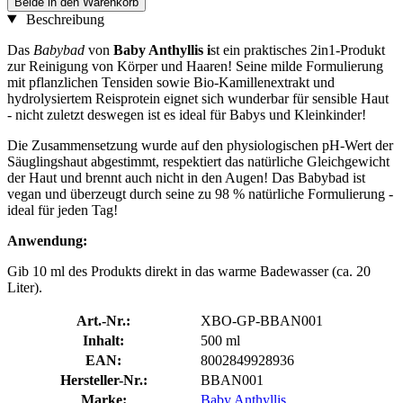
Beide in den Warenkorb
Beschreibung
Das
Babybad
von
Baby Anthyllis i
st ein praktisches 2in1-Produkt
zur Reinigung von Körper und Haaren! Seine milde Formulierung
mit pflanzlichen Tensiden sowie Bio-Kamillenextrakt und
hydrolysiertem Reisprotein eignet sich wunderbar für sensible Haut
- nicht zuletzt deswegen ist es ideal für Babys und Kleinkinder!
Die Zusammensetzung wurde auf den physiologischen pH-Wert der
Säuglingshaut abgestimmt, respektiert das natürliche Gleichgewicht
der Haut und brennt auch nicht in den Augen! Das Babybad ist
vegan und überzeugt durch seine zu 98 % natürliche Formulierung -
ideal für jeden Tag!
Anwendung:
Gib 10 ml des Produkts direkt in das warme Badewasser (ca. 20
Liter).
Art.-Nr.:
XBO-GP-BBAN001
Inhalt:
500 ml
EAN:
8002849928936
Hersteller-Nr.:
BBAN001
Marke:
Baby Anthyllis