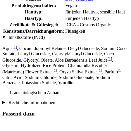
Produkteigenschaften:
Vegan
Hauttyp:
für jeden Hauttyp, sensible Haut
Haartyp:
Für jeden Haartyp
Zertifikate & Gütesiegel:
ICEA - Cosmos Organic
Konsistenz/Darreichungsform:
Flüssigkeit
Inhaltsstoffe (INCI)
[1]
Aqua
, Cocamidopropyl Betaine, Decyl Glucoside, Sodium Coco­
Sulfate, Lauryl Glucoside, Caprylyl/Capryl Glucoside, Coco
[1]
Glucoside, Glyceryl Oleate, Aloe Barbadensis Leaf Juice
,
Glycerin, Hydrolized Rice Protein, Chamomilla Recutita
[1]
[1]
[1]
(Matricaria) Flower Extract
, Oryza Sativa Extract
, Parfum
,
Citric Acid, Sodium Chloride, Sodium Gluconate, Sodium
Benzoate, Potassium Sorbate,
Vanillin
aus biologischem Anbau
Rechtliche Informationen
Passend dazu