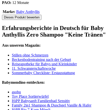
PAO:
12 Monate
Marke:
Baby Anthyllis
Dieses Produkt bewerten
Erfahrungsberichte in Deutsch für Baby
Anthyllis Zero Shampoo "Keine Tränen"
Aus unserem Magazin:
Stillen ohne Schmerzen
Beckenbodentraining nach der Geburt
Reiseapotheke für Babys und Kleinkinder
11. Schwangerschaftswoche
Sommerbaby Checkliste: Erstausstattung
Babymondino entdecken:
asobu
Toy Place Sortierwürfel
HiPP Babysanft Familienbad Sensitiv
Family 2in1 Shampoo & Duschgel Vanille & Hafer
HiPP Bio 7-Korn Müesli