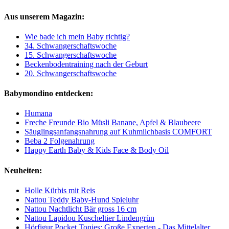
Aus unserem Magazin:
Wie bade ich mein Baby richtig?
34. Schwangerschaftswoche
15. Schwangerschaftswoche
Beckenbodentraining nach der Geburt
20. Schwangerschaftswoche
Babymondino entdecken:
Humana
Freche Freunde Bio Müsli Banane, Apfel & Blaubeere
Säuglingsanfangsnahrung auf Kuhmilchbasis COMFORT
Beba 2 Folgenahrung
Happy Earth Baby & Kids Face & Body Oil
Neuheiten:
Holle Kürbis mit Reis
Nattou Teddy Baby-Hund Spieluhr
Nattou Nachtlicht Bär gross 16 cm
Nattou Lapidou Kuscheltier Lindengrün
Hörfigur Pocket Tonies: Große Experten - Das Mittelalter