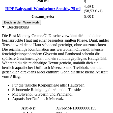
250 ml
l)
4,39 €
HiPP Babysanft Wundschutz Sensitiv, 75 ml
(58,53 € / l)
Gesamtpreis:
6,38 €
Beide in den Warenkorb
Beschreibung
Die Best Mommy Creme-Öl Dusche verwöhnt dich und deine
beanspruchte Haut mit einer besonders sanften Pflege. Dank milder
Tenside wird deine Haut schonend gereinigt, ohne auszutrocknen.
Die reichhaltige Kombination aus wertvollem Olivenöl, intensiv
feuchtigkeitsspendendem Glycerin und Panthenol schenkt dir
spürbare Geschmeidigkeit und ein rundum gepflegtes Hautgefühl.
Während du die reichhaltige Textur genießt, umhüllt dich ein
herrlich aquatischer Duft nach Meersalz und Treibholz, der dich
gedanklich direkt ans Meer entführt. Gönn dir diese kleine Auszeit
vom Alltag.
Für die tägliche Körperpflege aller Hauttypen
Schonende Reinigung durch milde Tenside
Mit Olivenöl, Glycerin und Panthenol
Aquatischer Duft nach Meersalz
Art.-Nr.:
XPI-MM-110080000155