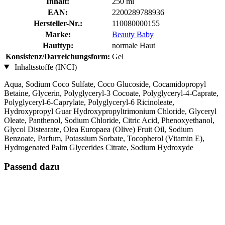
Inhalt:
250 ml
EAN:
2200289788936
Hersteller-Nr.:
110080000155
Marke:
Beauty Baby
Hauttyp:
normale Haut
Konsistenz/Darreichungsform:
Gel
Inhaltsstoffe (INCI)
Aqua, Sodium Coco­ Sulfate, Coco Glucoside, Cocamidopropyl
Betaine, Glycerin, Polyglyceryl-3 Cocoate, Polyglyceryl-4-Caprate,
Polyglyceryl-6-Caprylate, Polyglyceryl-6 Ricinoleate,
Hydroxypropyl Guar Hydroxypropyltrimonium Chloride, Glyceryl
Oleate, Panthenol, Sodium Chloride, Citric Acid, Phenoxyethanol,
Glycol Distearate, Olea Europaea (Olive) Fruit Oil, Sodium
Benzoate, Parfum, Potassium Sorbate, Tocopherol (Vitamin E),
Hydrogenated Palm Glycerides Citrate, Sodium Hydroxyde
Passend dazu