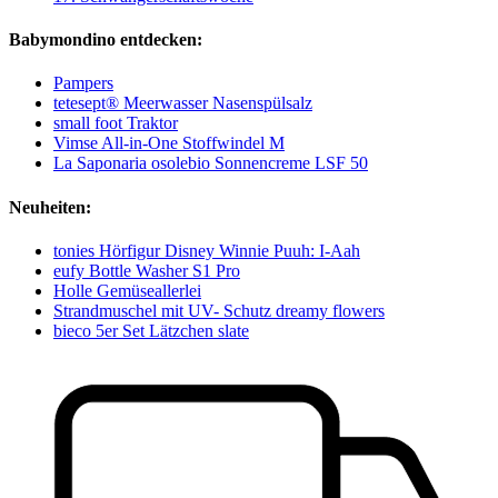
Babymondino entdecken:
Pampers
tetesept® Meerwasser Nasenspülsalz
small foot Traktor
Vimse All-in-One Stoffwindel M
La Saponaria osolebio Sonnencreme LSF 50
Neuheiten:
tonies Hörfigur Disney Winnie Puuh: I-Aah
eufy Bottle Washer S1 Pro
Holle Gemüseallerlei
Strandmuschel mit UV- Schutz dreamy flowers
bieco 5er Set Lätzchen slate