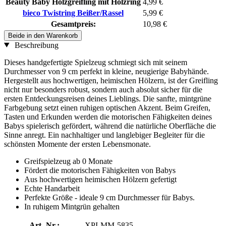
Beauty Baby Holzgreifling mit Holzring
4,99 €
bieco Twistring Beißer/Rassel
5,99 €
Gesamtpreis:
10,98 €
Beide in den Warenkorb
Beschreibung
Dieses handgefertigte Spielzeug schmiegt sich mit seinem
Durchmesser von 9 cm perfekt in kleine, neugierige Babyhände.
Hergestellt aus hochwertigen, heimischen Hölzern, ist der Greifling
nicht nur besonders robust, sondern auch absolut sicher für die
ersten Entdeckungsreisen deines Lieblings. Die sanfte, mintgrüne
Farbgebung setzt einen ruhigen optischen Akzent. Beim Greifen,
Tasten und Erkunden werden die motorischen Fähigkeiten deines
Babys spielerisch gefördert, während die natürliche Oberfläche die
Sinne anregt. Ein nachhaltiger und langlebiger Begleiter für die
schönsten Momente der ersten Lebensmonate.
Greifspielzeug ab 0 Monate
Fördert die motorischen Fähigkeiten von Babys
Aus hochwertigen heimischen Hölzern gefertigt
Echte Handarbeit
Perfekte Größe - ideale 9 cm Durchmesser für Babys.
In ruhigem Mintgrün gehalten
Art.-Nr.:
XPI-MM-5835