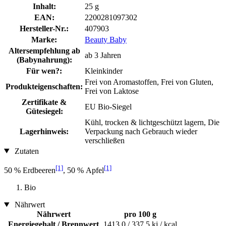
Inhalt:
25 g
EAN:
2200281097302
Hersteller-Nr.:
407903
Marke:
Beauty Baby
Altersempfehlung ab
ab 3 Jahren
(Babynahrung):
Für wen?:
Kleinkinder
Frei von Aromastoffen, Frei von Gluten,
Produkteigenschaften:
Frei von Laktose
Zertifikate &
EU Bio-Siegel
Gütesiegel:
Kühl, trocken & lichtgeschützt lagern, Die
Lagerhinweis:
Verpackung nach Gebrauch wieder
verschließen
Zutaten
[1]
[1]
50 % Erdbeeren
, 50 % Apfel
Bio
Nährwert
Nährwert
pro 100 g
Energiegehalt / Brennwert
1413,0 / 337,5 kj / kcal