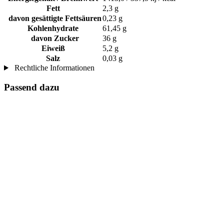
Fett
2,3 g
davon gesättigte Fettsäuren
0,23 g
Kohlenhydrate
61,45 g
davon Zucker
36 g
Eiweiß
5,2 g
Salz
0,03 g
Rechtliche Informationen
Passend dazu