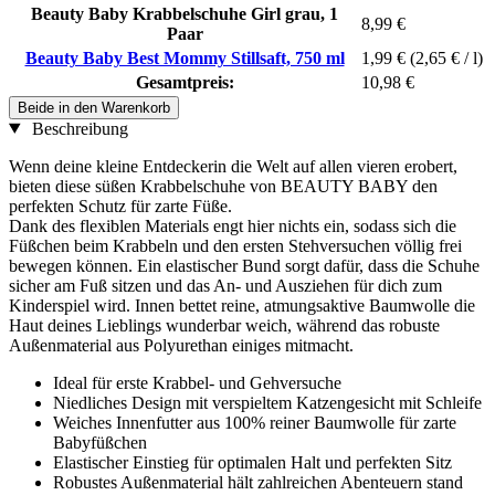
Beauty Baby Krabbelschuhe Girl grau, 1
8,99 €
Paar
Beauty Baby Best Mommy Stillsaft, 750 ml
1,99 €
(2,65 € / l)
Gesamtpreis:
10,98 €
Beide in den Warenkorb
Beschreibung
Wenn deine kleine Entdeckerin die Welt auf allen vieren erobert,
bieten diese süßen Krabbelschuhe von BEAUTY BABY den
perfekten Schutz für zarte Füße.
Dank des flexiblen Materials engt hier nichts ein, sodass sich die
Füßchen beim Krabbeln und den ersten Stehversuchen völlig frei
bewegen können. Ein elastischer Bund sorgt dafür, dass die Schuhe
sicher am Fuß sitzen und das An- und Ausziehen für dich zum
Kinderspiel wird. Innen bettet reine, atmungsaktive Baumwolle die
Haut deines Lieblings wunderbar weich, während das robuste
Außenmaterial aus Polyurethan einiges mitmacht.
Ideal für erste Krabbel- und Gehversuche
Niedliches Design mit verspieltem Katzengesicht mit Schleife
Weiches Innenfutter aus 100% reiner Baumwolle für zarte
Babyfüßchen
Elastischer Einstieg für optimalen Halt und perfekten Sitz
Robustes Außenmaterial hält zahlreichen Abenteuern stand