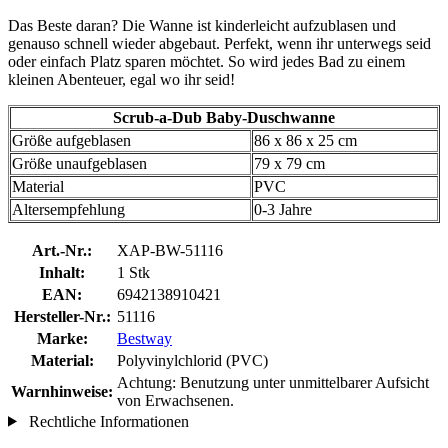
Das Beste daran? Die Wanne ist kinderleicht aufzublasen und
genauso schnell wieder abgebaut. Perfekt, wenn ihr unterwegs seid
oder einfach Platz sparen möchtet. So wird jedes Bad zu einem
kleinen Abenteuer, egal wo ihr seid!
Scrub-a-Dub Baby-Duschwanne
Größe aufgeblasen
86 x 86 x 25 cm
Größe unaufgeblasen
79 x 79 cm
Material
PVC
Altersempfehlung
0-3 Jahre
Art.-Nr.:
XAP-BW-51116
Inhalt:
1 Stk
EAN:
6942138910421
Hersteller-Nr.:
51116
Marke:
Bestway
Material:
Polyvinylchlorid (PVC)
Achtung: Benutzung unter unmittelbarer Aufsicht
Warnhinweise:
von Erwachsenen.
Rechtliche Informationen