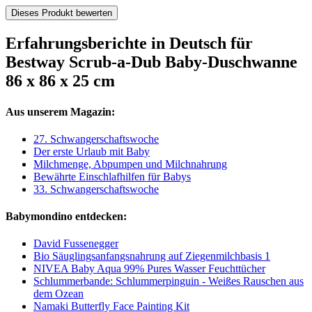
Dieses Produkt bewerten
Erfahrungsberichte in Deutsch für
Bestway Scrub-a-Dub Baby-Duschwanne
86 x 86 x 25 cm
Aus unserem Magazin:
27. Schwangerschaftswoche
Der erste Urlaub mit Baby
Milchmenge, Abpumpen und Milchnahrung
Bewährte Einschlafhilfen für Babys
33. Schwangerschaftswoche
Babymondino entdecken:
David Fussenegger
Bio Säuglingsanfangsnahrung auf Ziegenmilchbasis 1
NIVEA Baby Aqua 99% Pures Wasser Feuchttücher
Schlummerbande: Schlummerpinguin - Weißes Rauschen aus
dem Ozean
Namaki Butterfly Face Painting Kit