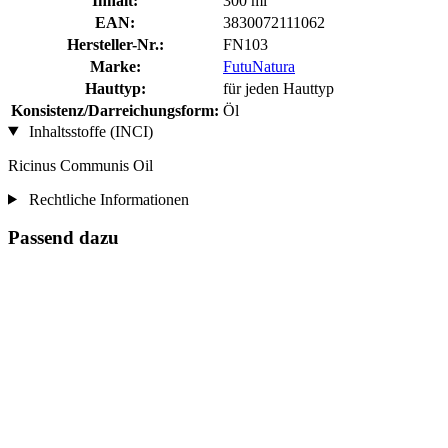
Inhalt:
300 ml
EAN:
3830072111062
Hersteller-Nr.:
FN103
Marke:
FutuNatura
Hauttyp:
für jeden Hauttyp
Konsistenz/Darreichungsform:
Öl
Inhaltsstoffe (INCI)
Ricinus Communis Oil
Rechtliche Informationen
Passend dazu