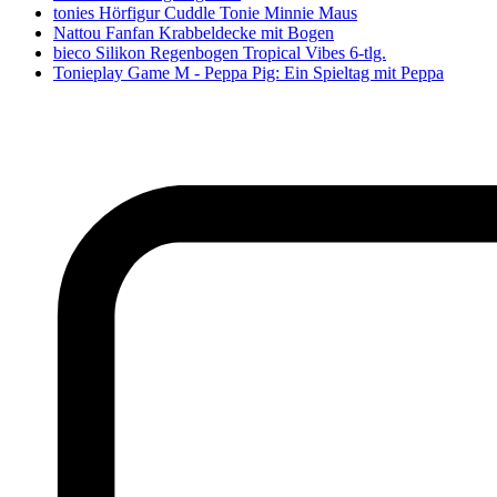
tonies Hörfigur Cuddle Tonie Minnie Maus
Nattou Fanfan Krabbeldecke mit Bogen
bieco Silikon Regenbogen Tropical Vibes 6-tlg.
Tonieplay Game M - Peppa Pig: Ein Spieltag mit Peppa