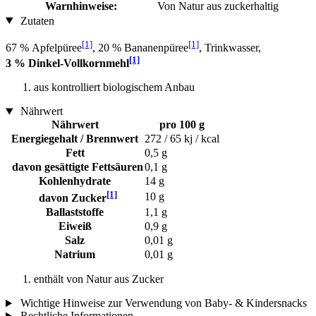
Warnhinweise:
Von Natur aus zuckerhaltig
Zutaten
[1]
[1]
67 % Apfelpüree
, 20 % Bananenpüree
, Trinkwasser,
[1]
3 % Dinkel-Vollkornmehl
aus kontrolliert biologischem Anbau
Nährwert
Nährwert
pro 100 g
Energiegehalt / Brennwert
272 / 65 kj / kcal
Fett
0,5 g
davon gesättigte Fettsäuren
0,1 g
Kohlenhydrate
14 g
[1]
10 g
davon Zucker
Ballaststoffe
1,1 g
Eiweiß
0,9 g
Salz
0,01 g
Natrium
0,01 g
enthält von Natur aus Zucker
Wichtige Hinweise zur Verwendung von Baby- & Kindersnacks
Rechtliche Informationen