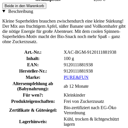
Beide in den Warenkorb
Beschreibung
Kleine Superhelden brauchen zwischendurch eine kleine Stärkung!
Der Mix aus fruchtigem Apfel, süßer Banane und Vollkornhafer gibt
die nötige Energie für große Abenteuer. Mit dem coolen Spinnen-
Superhelden-Motiv macht der Bio-Snack noch mehr Spaß – ganz
ohne Zuckerzusatz.
Art.-Nr.:
XAC-BGM-9120111881938
Inhalt:
100 g
EAN:
9120111881938
Hersteller-Nr.:
9120111881938
Marke:
PURE&FUN
Altersempfehlung ab
ab 12 Monate
(Babynahrung):
Für wen?:
Kleinkinder
Produkteigenschaften:
Frei von Zuckerzusatz
Bio-zertifiziert nach EG-Öko
Zertifikate & Gütesiegel:
Verordnung
Kühl, trocken & lichtgeschützt
Lagerhinweis:
lagern