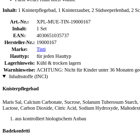
Inhalt:
1 Knisterpflegebad, 1 Knisterzauber, 2 Südseeperlenbad, 2 
Art.-Nr.:
XPL-MUE-TIN-19000167
Inhalt:
1 Set
EAN:
4030651035737
Hersteller-Nr.:
19000167
Marke:
Tinti
Hauttyp:
für jeden Hauttyp
Lagerhinweis:
Kühl & trocken lagern
Warnhinweise:
ACHTUNG: Nicht für Kinder unter 36 Monaten geeign
Inhaltsstoffe (INCI)
Knisterpflegebad
Maris Sal, Calcium Carbonate, Sucrose, Solanum Tuberosum Starch, G
Lactose, Carbon Dioxide, Citric Acid, Sodium Hydroxyde, Maltodextr
aus kontrolliert biologischem Anbau
Badekonfetti