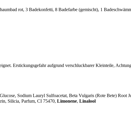
Schaumbad rot, 3 Badekonfetti, 8 Badefarbe (gemischt), 1 Badeschwä
et. Erstickungsgefahr aufgrund verschluckbarer Kleinteile, Achtung
lucose, Sodium Lauryl Sulfoacetat, Beta Vulgaris (Rote Bete) Root Jui
in, Silicia, Parfum, CI 75470,
Limonene
,
Linalool