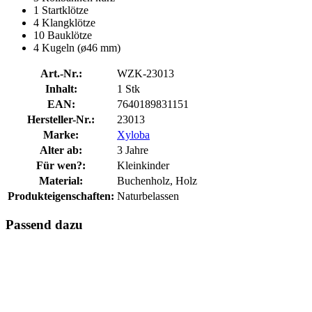
1 Startklötze
4 Klangklötze
10 Bauklötze
4 Kugeln (ø46 mm)
Art.-Nr.:
WZK-23013
Inhalt:
1 Stk
EAN:
7640189831151
Hersteller-Nr.:
23013
Marke:
Xyloba
Alter ab:
3 Jahre
Für wen?:
Kleinkinder
Material:
Buchenholz, Holz
Produkteigenschaften:
Naturbelassen
Passend dazu