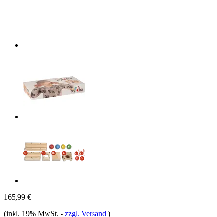
165,99 €
(inkl. 19% MwSt.
-
zzgl. Versand
)