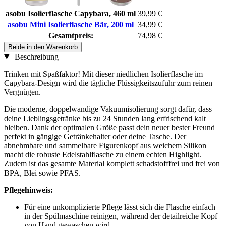
asobu Isolierflasche Capybara, 460 ml
39,99 €
asobu Mini Isolierflasche Bär, 200 ml
34,99 €
Gesamtpreis:
74,98 €
Beide in den Warenkorb
Beschreibung
Trinken mit Spaßfaktor! Mit dieser niedlichen Isolierflasche im
Capybara-Design wird die tägliche Flüssigkeitszufuhr zum reinen
Vergnügen.
Die moderne, doppelwandige Vakuumisolierung sorgt dafür, dass
deine Lieblingsgetränke bis zu 24 Stunden lang erfrischend kalt
bleiben. Dank der optimalen Größe passt dein neuer bester Freund
perfekt in gängige Getränkehalter oder deine Tasche. Der
abnehmbare und sammelbare Figurenkopf aus weichem Silikon
macht die robuste Edelstahlflasche zu einem echten Highlight.
Zudem ist das gesamte Material komplett schadstofffrei und frei von
BPA, Blei sowie PFAS.
Pflegehinweis:
Für eine unkomplizierte Pflege lässt sich die Flasche einfach
in der Spülmaschine reinigen, während der detailreiche Kopf
von Hand gewaschen wird.