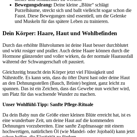
Bewegungsdrang:
Deine kleine „Blüte“ schlägt
Purzelbäume, streckt sich und ballt vielleicht sogar schon die
Faust. Diese Bewegungen sind essentiell, um die Gelenke
und Muskeln für das spätere Leben zu trainieren.
Dein Körper:
Haare, Haut und Wohlbefinden
Durch das erhöhte Blutvolumen ist deine Haut besser durchblutet
und wirkt rosiger und praller. Auch deine Haare können durch die
Hormone glänzender und voller wirken, da der normale Haarausfall
während der Schwangerschaft oft pausiert.
Gleichzeitig braucht dein Körper jetzt viel Flüssigkeit und
Nährstoffe. Es kann sein, dass du öfter Durst hast oder deine Haut
an den Dehnungsstellen (Bauch, Brüste) beginnt, ganz leicht zu
spannen. Das ist ein Zeichen, dass das Gewebe nun weicher wird,
um Platz für das wachsende Wunder zu machen.
Unser Wohlfühl-Tipp: Sanfte Pflege-Rituale
Da dein Baby nun die Größe einer kleinen Blüte erreicht hat, ist es
eine wunderbare Zeit, um deine Haut auf die kommenden
Dehnungen vorzubereiten. Eine sanfte Zupfmassage mit einem
hochwertigen, natürlichen Öl (wie Mandel- oder Jojobaöl) kann jetzt
schon helfen, die Elastizität zu fördern.