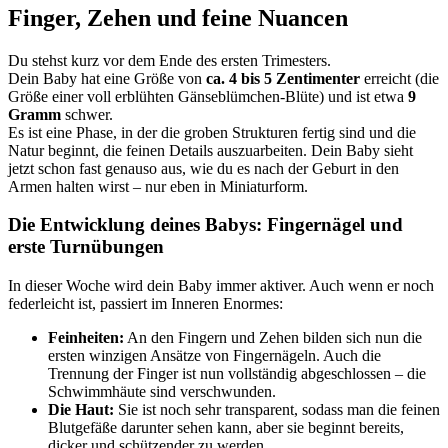
Finger, Zehen und feine Nuancen
Du stehst kurz vor dem Ende des ersten Trimesters.
Dein Baby hat eine Größe von
ca. 4 bis 5 Zentimenter
erreicht (die
Größe einer voll erblühten Gänseblümchen-Blüte) und ist etwa
9
Gramm
schwer.
Es ist eine Phase, in der die groben Strukturen fertig sind und die
Natur beginnt, die feinen Details auszuarbeiten. Dein Baby sieht
jetzt schon fast genauso aus, wie du es nach der Geburt in den
Armen halten wirst – nur eben in Miniaturform.
Die Entwicklung deines Babys: Fingernägel und
erste Turnübungen
In dieser Woche wird dein Baby immer aktiver. Auch wenn er noch
federleicht ist, passiert im Inneren Enormes:
Feinheiten:
An den Fingern und Zehen bilden sich nun die
ersten winzigen Ansätze von Fingernägeln. Auch die
Trennung der Finger ist nun vollständig abgeschlossen – die
Schwimmhäute sind verschwunden.
Die Haut:
Sie ist noch sehr transparent, sodass man die feinen
Blutgefäße darunter sehen kann, aber sie beginnt bereits,
dicker und schützender zu werden.