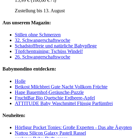
15,99 €
(106,60 € / l)
Zustellung bis 13. August
Aus unserem Magazin:
Stillen ohne Schmerzen
32. Schwangerschaftswoche
Schadstofffreie und natürliche Babypflege
Töpfchentraining: Tschüss Windel!
26. Schwangerschaftswoche
Babymondino entdecken:
Holle
Beikost Milchbrei Gute Nacht Vollkorn Früchte
Hape Bauernhof-Geräusche-Puzzle
FruchtBar Bio Quetschie Erdbeere-Apfel
ATTITUDE Baby Waschmittel Flüssig Parfümfrei
Neuheiten:
Hörfigur Pocket Tonies: Große Experten - Das alte Ägypten
Nattou Silicon Galaxy Pastell Rassel