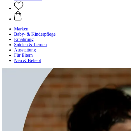
Marken
Baby- & Kinderpflege
Ernährung
Spielen & Lernen
Ausstattung
Für Eltern
Neu & Beliebt