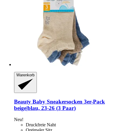
Warenkorb
Beauty Baby
Sneakersocken 3er-​Pack
beige|blau, 23-​26 (3 Paar)
Neu!
Druckfreie Naht
Optimaler Sitz