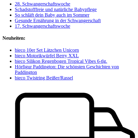
28. Schwangerschaftswoche
Schadstofffreie und natürliche Babypflege
So schläft dein Baby auch im Sommer
Gesunde Ernährung in der Schwangerschaft
17. Schwangerschaftswoche
Neuheiten:
bieco 10er Set Lätzchen Unicorn
bieco Motorikwürfel Berry XXL
bieco Silikon Regenbogen Tropical Vibes 6-tlg.
Hörfigur Paddington: Die schönsten Geschichten von
Paddington
bieco Twistring Beißer/Rassel