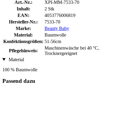
Art.-Nr.:
XPI-MM-7533-70
Inhalt:
2 Stk
EAN:
4053776006819
Hersteller-Nr.:
7533-70
Marke:
Beauty Baby
Material:
Baumwolle
Konfektionsgrößen:
51-56cm
Maschinenwäsche bei 40 °C,
Pflegehinweis:
Trocknergeeignet
Material
100 % Baumwolle
Passend dazu