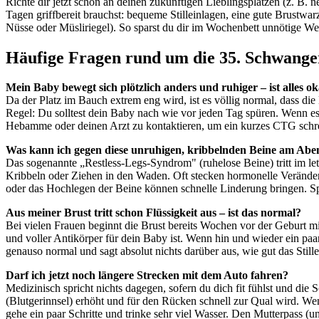
Richte dir jetzt schon an deinen zukünftigen Lieblingsplätzen (z. B.
Tagen griffbereit brauchst: bequeme Stilleinlagen, eine gute Brustwa
Nüsse oder Müsliriegel). So sparst du dir im Wochenbett unnötige We
Häufige Fragen rund um die 35. Schwange
Mein Baby bewegt sich plötzlich anders und ruhiger – ist alles o
Da der Platz im Bauch extrem eng wird, ist es völlig normal, dass d
Regel: Du solltest dein Baby nach wie vor jeden Tag spüren. Wenn es
Hebamme oder deinen Arzt zu kontaktieren, um ein kurzes CTG schre
Was kann ich gegen diese unruhigen, kribbelnden Beine am Abe
Das sogenannte „Restless-Legs-Syndrom" (ruhelose Beine) tritt im l
Kribbeln oder Ziehen in den Waden. Oft stecken hormonelle Verände
oder das Hochlegen der Beine können schnelle Linderung bringen. Sp
Aus meiner Brust tritt schon Flüssigkeit aus – ist das normal?
Bei vielen Frauen beginnt die Brust bereits Wochen vor der Geburt mit
und voller Antikörper für dein Baby ist. Wenn hin und wieder ein paar
genauso normal und sagt absolut nichts darüber aus, wie gut das Still
Darf ich jetzt noch längere Strecken mit dem Auto fahren?
Medizinisch spricht nichts dagegen, sofern du dich fit fühlst und die
(Blutgerinnsel) erhöht und für den Rücken schnell zur Qual wird. We
gehe ein paar Schritte und trinke sehr viel Wasser. Den Mutterpass (