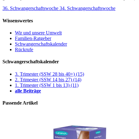
36. Schwangerschaftswoche
34. Schwangerschaftswoche
Wissenswertes
Wir und unsere Umwelt
Familien-Ratgeber
Schwangerschaftskalender
Rückrufe
Schwangerschaftskalender
3. Trimester (SSW 28 bis 40+)
(15)
2. Trimester (SSW 14 bis 27)
(14)
1. Trimester (SSW 1 bis 13)
(11)
alle Beiträge
Passende Artikel