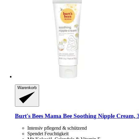
Warenkorb
Burt's Bees
Mama Bee Soothing Nipple Cream, 3
Intensiv pflegend & schützend
Spendet Feuchtigkeit