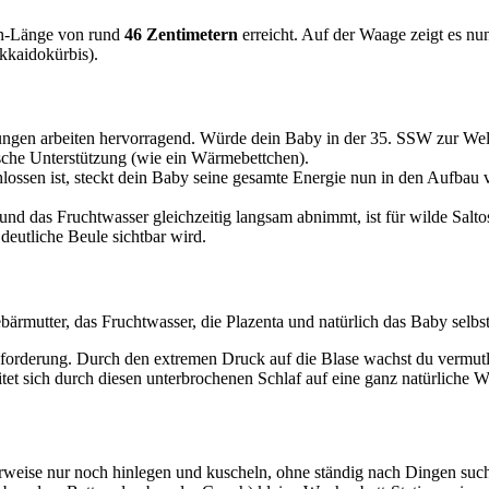
en-Länge von rund
46 Zentimetern
erreicht. Auf der Waage zeigt es n
kkaidokürbis).
ngen arbeiten hervorragend. Würde dein Baby in der 35. SSW zur Welt 
sche Unterstützung (wie ein Wärmebettchen).
ssen ist, steckt dein Baby seine gesamte Energie nun in den Aufbau 
d das Fruchtwasser gleichzeitig langsam abnimmt, ist für wilde Saltos
deutliche Beule sichtbar wird.
Gebärmutter, das Fruchtwasser, die Plazenta und natürlich das Baby se
usforderung. Durch den extremen Druck auf die Blase wachst du vermut
eitet sich durch diesen unterbrochenen Schlaf auf eine ganz natürlich
rweise nur noch hinlegen und kuscheln, ohne ständig nach Dingen suc