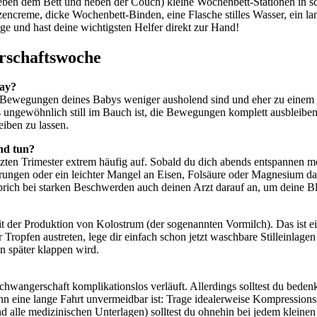
 neben dem Bett und neben der Couch) kleine Wochenbett-Stationen in sc
rzencreme, dicke Wochenbett-Binden, eine Flasche stilles Wasser, ein 
ge und hast deine wichtigsten Helfer direkt zur Hand!
rschaftswoche
kay?
ie Bewegungen deines Babys weniger ausholend sind und eher zu einem 
 ungewöhnlich still im Bauch ist, die Bewegungen komplett ausbleiben 
iben zu lassen.
nd tun?
etzten Trimester extrem häufig auf. Sobald du dich abends entspannen
rungen oder ein leichter Mangel an Eisen, Folsäure oder Magnesium d
rich bei starken Beschwerden auch deinen Arzt darauf an, um deine Bl
 der Produktion von Kolostrum (der sogenannten Vormilch). Das ist eine 
 Tropfen austreten, lege dir einfach schon jetzt waschbare Stilleinlage
en später klappen wird.
 Schwangerschaft komplikationslos verläuft. Allerdings solltest du bede
nn eine lange Fahrt unvermeidbar ist: Trage idealerweise Kompressionss
und alle medizinischen Unterlagen) solltest du ohnehin bei jedem klein