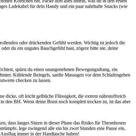
hönen Körbchen ein. Packe dort alles hinein, was du in den ersten
langes Ladekabel für dein Handy und ein paar nahrhafte Snacks (wie
rollenden oder drückenden Gefühl werden. Wichtig ist jedoch die
oder du ein ungutes Bauchgefühl hast, zögere bitte nie, deine
 möchtest, spürst du einen unangenehmen Bewegungsdrang, ein
ahinter. Kühlende Beingels, sanfte Massagen vor dem Schlafengehen
utwerte checken zu lassen.
dicke, oft leicht gelbliche Flüssigkeit, die extrem nährstoffreich
n in den BH. Wenn deine Brust noch komplett trocken ist, ist das aber
nken, dass langes Sitzen in dieser Phase das Risiko für Thrombosen
trümpfe, lege zwingend alle ein bis zwei Stunden eine Pause ein,
en Ausflug immer in der Handtasche haben!