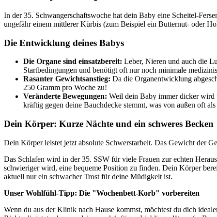
In der 35. Schwangerschaftswoche hat dein Baby eine Scheitel-Fers
ungefähr einem mittlerer Kürbis (zum Beispiel ein Butternut- oder Ho
Die Entwicklung deines Babys
Die Organe sind einsatzbereit:
Leber, Nieren und auch die Lu
Startbedingungen und benötigt oft nur noch minimale medizini
Rasanter Gewichtsanstieg:
Da die Organentwicklung abgeschlo
250 Gramm pro Woche zu!
Veränderte Bewegungen:
Weil dein Baby immer dicker wird un
kräftig gegen deine Bauchdecke stemmt, was von außen oft als 
Dein Körper: Kurze Nächte und ein schweres Becken
Dein Körper leistet jetzt absolute Schwerstarbeit. Das Gewicht der 
Das Schlafen wird in der 35. SSW für viele Frauen zur echten Hera
schwieriger wird, eine bequeme Position zu finden. Dein Körper ber
aktuell nur ein schwacher Trost für deine Müdigkeit ist.
Unser Wohlfühl-Tipp: Die "Wochenbett-Korb" vorbereiten
Wenn du aus der Klinik nach Hause kommst, möchtest du dich ideale