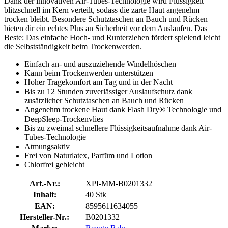
Dank der innovativen Air-Tubes-Technologie wird Flüssigkeit
blitzschnell im Kern verteilt, sodass die zarte Haut angenehm
trocken bleibt. Besondere Schutztaschen an Bauch und Rücken
bieten dir ein echtes Plus an Sicherheit vor dem Auslaufen. Das
Beste: Das einfache Hoch- und Runterziehen fördert spielend leicht
die Selbstständigkeit beim Trockenwerden.
Einfach an- und auszuziehende Windelhöschen
Kann beim Trockenwerden unterstützen
Hoher Tragekomfort am Tag und in der Nacht
Bis zu 12 Stunden zuverlässiger Auslaufschutz dank
zusätzlicher Schutztaschen an Bauch und Rücken
Angenehm trockene Haut dank Flash Dry® Technologie und
DeepSleep-Trockenvlies
Bis zu zweimal schnellere Flüssigkeitsaufnahme dank Air-
Tubes-Technologie
Atmungsaktiv
Frei von Naturlatex, Parfüm und Lotion
Chlorfrei gebleicht
Art.-Nr.:
XPI-MM-B0201332
Inhalt:
40 Stk
EAN:
8595611634055
Hersteller-Nr.:
B0201332