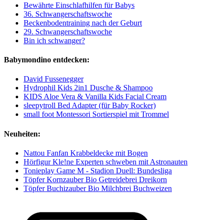
Bewährte Einschlafhilfen für Babys
36. Schwangerschaftswoche
Beckenbodentraining nach der Geburt
29. Schwangerschaftswoche
Bin ich schwanger?
Babymondino entdecken:
David Fussenegger
Hydrophil Kids 2in1 Dusche & Shampoo
KIDS Aloe Vera & Vanilla Kids Facial Cream
sleepytroll Bed Adapter (für Baby Rocker)
small foot Montessori Sortierspiel mit Trommel
Neuheiten:
Nattou Fanfan Krabbeldecke mit Bogen
Hörfigur Kle!ne Experten schweben mit Astronauten
Tonieplay Game M - Stadion Duell: Bundesliga
Töpfer Kornzauber Bio Getreidebrei Dreikorn
Töpfer Buchizauber Bio Milchbrei Buchweizen