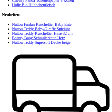
Cheeky Panda Toilettenpapier 9 Rollen
Holle Bio Hühnchenfleisch
Neuheiten:
Nattou Fanfan Kuscheltier Baby Ente
Nattou Teddy Baby-Giraffe Spieluhr
Nattou Teddy Kuscheltier Hase 32 cm
Beauty Baby Schnullerkette Herz
Nattou Teddy Supersoft Decke beige