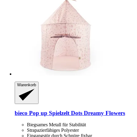
Warenkorb
bieco
Pop up Spielzelt Dots Dreamy Flowers
Biegsames Metall für Stabilität
Strapazierfähiges Polyester
Eingangstür durch Schnüre fixbar