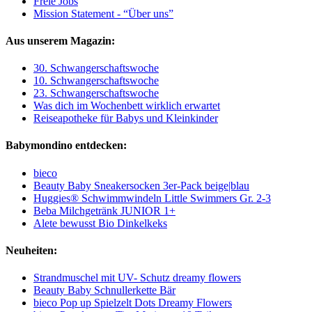
Freie Jobs
Mission Statement - “Über uns”
Aus unserem Magazin:
30. Schwangerschaftswoche
10. Schwangerschaftswoche
23. Schwangerschaftswoche
Was dich im Wochenbett wirklich erwartet
Reiseapotheke für Babys und Kleinkinder
Babymondino entdecken:
bieco
Beauty Baby Sneakersocken 3er-Pack beige|blau
Huggies® Schwimmwindeln Little Swimmers Gr. 2-3
Beba Milchgetränk JUNIOR 1+
Alete bewusst Bio Dinkelkeks
Neuheiten:
Strandmuschel mit UV- Schutz dreamy flowers
Beauty Baby Schnullerkette Bär
bieco Pop up Spielzelt Dots Dreamy Flowers