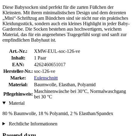
Diese Babysocken sind perfekt für die zarten Füßchen der
Kleinsten. Mit ihrem minimalistischen Design und dem dezenten
„Mini“-Schriftzug am Bündchen sind sie nicht nur ein praktisches
Kleidungsstück, sondern auch ein kleines Highlight in jeder Baby-
Garderobe. Die Socken bestehen aus hochwertigem, weichem
Material, das für ein angenehmes Tragegefühl sorgt und sanft zur
empfindlichen Babyhaut ist.
Art.-Nr.:
XMW-EUL-soc-126-ve
Inhalt:
1 Paar
EAN:
4262460651017
Hersteller-Nr.:
soc-126-ve
Marke:
Eulenschnitt
Material:
Baumwolle, Elasthan, Polyamid
Maschinenwäsche bei 30°C, Normalwaschgang
Pflegehinweis:
bei 30 °C
Material
80 % Baumwolle, 18 % Polyamid, 2 % Elasthan/Spandex
Rechtliche Informationen
Passend dazu