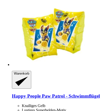
Warenkorb
Happy People
Paw Patrol -​ Schwimmflügel
Knalliges Gelb
Lustiges Superhelden-Motiv