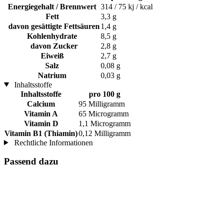
Energiegehalt / Brennwert
314 / 75 kj / kcal
Fett
3,3 g
davon gesättigte Fettsäuren
1,4 g
Kohlenhydrate
8,5 g
davon Zucker
2,8 g
Eiweiß
2,7 g
Salz
0,08 g
Natrium
0,03 g
Inhaltsstoffe
Inhaltsstoffe
pro 100 g
Calcium
95 Milligramm
Vitamin A
65 Microgramm
Vitamin D
1,1 Microgramm
Vitamin B1 (Thiamin)
0,12 Milligramm
Rechtliche Informationen
Passend dazu