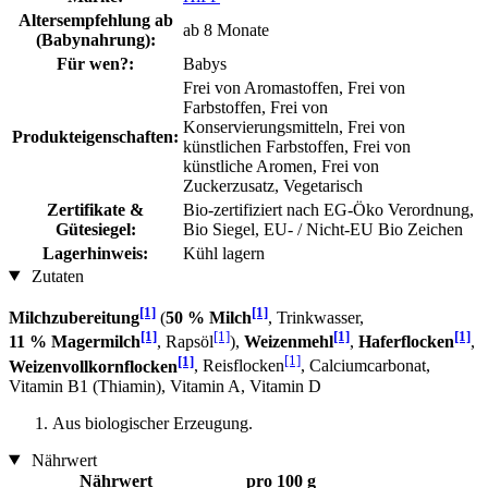
Altersempfehlung ab
ab 8 Monate
(Babynahrung):
Für wen?:
Babys
Frei von Aromastoffen, Frei von
Farbstoffen, Frei von
Konservierungsmitteln, Frei von
Produkteigenschaften:
künstlichen Farbstoffen, Frei von
künstliche Aromen, Frei von
Zuckerzusatz, Vegetarisch
Zertifikate &
Bio-zertifiziert nach EG-Öko Verordnung,
Gütesiegel:
Bio Siegel, EU- / Nicht-EU Bio Zeichen
Lagerhinweis:
Kühl lagern
Zutaten
[1]
[1]
Milchzubereitung
(
50 % Milch
, Trinkwasser,
[1]
[1]
[1]
[1]
11 % Magermilch
, Rapsöl
),
Weizenmehl
,
Haferflocken
,
[1]
[1]
Weizenvollkornflocken
, Reisflocken
, Calciumcarbonat,
Vitamin B1 (Thiamin), Vitamin A, Vitamin D
Aus biologischer Erzeugung.
Nährwert
Nährwert
pro 100 g