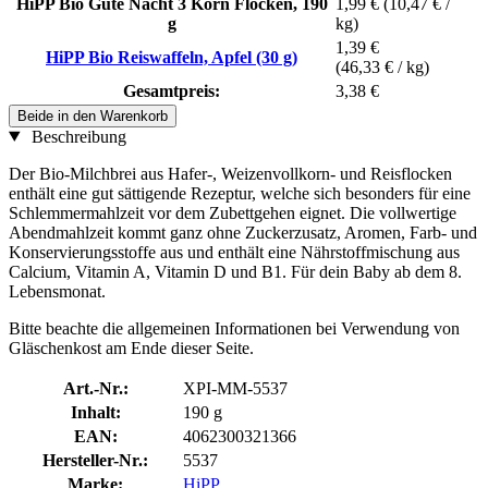
HiPP Bio Gute Nacht 3 Korn Flocken, 190
1,99 €
(10,47 € /
g
kg)
1,39 €
HiPP Bio Reiswaffeln, Apfel (30 g)
(46,33 € / kg)
Gesamtpreis:
3,38 €
Beide in den Warenkorb
Beschreibung
Der Bio-Milchbrei aus Hafer-, Weizenvollkorn- und Reisflocken
enthält eine gut sättigende Rezeptur, welche sich besonders für eine
Schlemmermahlzeit vor dem Zubettgehen eignet. Die vollwertige
Abendmahlzeit kommt ganz ohne Zuckerzusatz, Aromen, Farb- und
Konservierungsstoffe aus und enthält eine Nährstoffmischung aus
Calcium, Vitamin A, Vitamin D und B1. Für dein Baby ab dem 8.
Lebensmonat.
Bitte beachte die allgemeinen Informationen bei Verwendung von
Gläschenkost am Ende dieser Seite.
Art.-Nr.:
XPI-MM-5537
Inhalt:
190 g
EAN:
4062300321366
Hersteller-Nr.:
5537
Marke:
HiPP