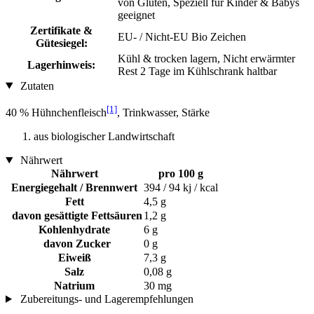
von Gluten, Speziell für Kinder & Babys
geeignet
Zertifikate &
EU- / Nicht-EU Bio Zeichen
Gütesiegel:
Kühl & trocken lagern, Nicht erwärmter
Lagerhinweis:
Rest 2 Tage im Kühlschrank haltbar
Zutaten
[1]
40 % Hühnchenfleisch
, Trinkwasser, Stärke
aus biologischer Landwirtschaft
Nährwert
Nährwert
pro 100 g
Energiegehalt / Brennwert
394 / 94 kj / kcal
Fett
4,5 g
davon gesättigte Fettsäuren
1,2 g
Kohlenhydrate
6 g
davon Zucker
0 g
Eiweiß
7,3 g
Salz
0,08 g
Natrium
30 mg
Zubereitungs- und Lagerempfehlungen