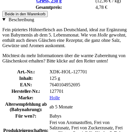
Griess, 250 g
(12,36 € / kg)
Gesamtpreis:
4,78 €
Beide in den Warenkorb
Beschreibung
Fein püriertes Hühnerfleisch aus Deutschland, ideal zur Ergänzung
von Babymenüs ab dem 5. Lebensmonat. Wie von
Holle
gewohnt,
enthält auch dieses Gläschen eine Rezeptur, die ganz ohne Salz,
Gewürze und Aromen auskommt.
Möchtest du mehr Informationen über die warme Zubereitung von
Gläschenkost erhalten? Bitte klicke auf den Reiter unten!
Art.-Nr.:
XDK-HOL-127701
Inhalt:
125 g
EAN:
7640104952695
Hersteller-Nr.:
127701
Marke:
Holle
Altersempfehlung ab
ab 5 Monate
(Babynahrung):
Für wen?:
Babys
Frei von Aromastoffen, Frei von
Salzzusatz, Frei von Zuckerzusatz, Frei
Produkteigenschaften: