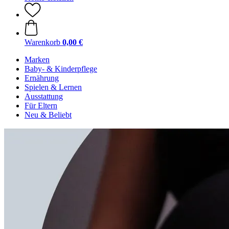
Warenkorb
0,00 €
Marken
Baby- & Kinderpflege
Ernährung
Spielen & Lernen
Ausstattung
Für Eltern
Neu & Beliebt