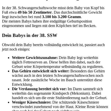
In der 38. Schwangerschaftswoche misst dein Baby von Kopf bis
Fuß etwa
49 bis 50 Zentimeter
. Das durchschnittliche Gewicht
liegt inzwischen bei rund
3.100 bis 3.200 Gramm
.
Die meisten Babys haben ihre endgültige Geburtsposition
eingenommen und liegen mit dem Köpfchen tief im Becken.
Dein Babys in der 38. SSW
Obwohl dein Baby bereits vollständig entwickelt ist, passiert auch
jetzt noch einiges:
Weitere Gewichtszunahme:
Dein Baby legt weiterhin
täglich Fettreserven an. Diese helfen ihm dabei, nach der
Geburt seine Körpertemperatur selbstständig zu regulieren.
Das Gehirn entwickelt sich weiter:
Besonders das Gehirn
wächst auch in den letzten Schwangerschaftswochen noch
rasant. Jede zusätzliche Woche im Bauch unterstützt diese
Entwicklung.
Die Verdauung bereitet sich vor:
Im Darm sammelt sich
weiterhin das sogenannte Kindspech (Mekonium). Dabei
handelt es sich um die erste Stuhlentleerung nach der Geburt.
Weniger Käseschmiere:
Die schützende Käseschmiere
verschwindet zunehmend von der Haut. Kleine Reste können