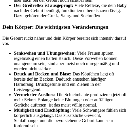
aber auch bei der Geburt noch sichtbar sein.
Der Greifreflex ist ausgeprägt:
Viele Reflexe, die dein Baby
nach der Geburt benötigt, funktionieren bereits zuverlässig.
Dazu gehören der Greif-, Saug- und Suchreflex.
Dein Körper: Die wichtigsten Veränderungen
Die Geburt rückt näher und dein Körper bereitet sich intensiv darauf
vor.
Senkwehen und Übungswehen:
Viele Frauen spüren
regelmäßig einen harten Bauch. Diese Vorwehen können
unangenehm sein, sind aber meist noch unregelmäßig und
werden nicht stärker.
Druck auf Becken und Blase:
Das Köpfchen liegt oft
bereits tief im Becken. Dadurch entstehen häufiger
Harndrang, Druckgefühle und ein Ziehen in der
Leistengegend.
Vermehrter Ausfluss:
Die Schleimhäute produzieren jetzt oft
mehr Sekret. Solange keine Blutungen oder auffälligen
Gerüche auftreten, ist das meist völlig normal.
Müdigkeit und Erschöpfung:
Viele Schwangere fühlen sich
körperlich ausgelaugt. Das zusätzliche Gewicht,
Schlafmangel und die bevorstehende Geburt kann sehr
fordernd sein.