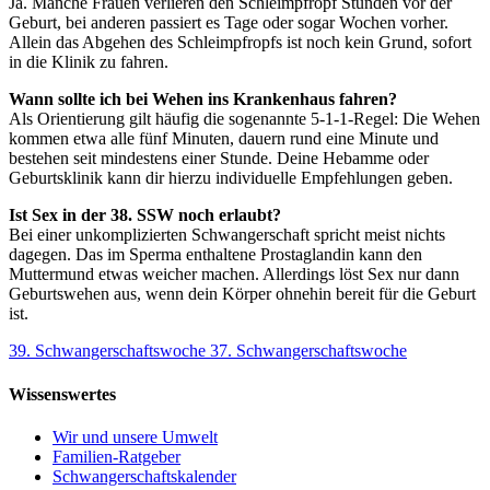
Ja. Manche Frauen verlieren den Schleimpfropf Stunden vor der
Geburt, bei anderen passiert es Tage oder sogar Wochen vorher.
Allein das Abgehen des Schleimpfropfs ist noch kein Grund, sofort
in die Klinik zu fahren.
Wann sollte ich bei Wehen ins Krankenhaus fahren?
Als Orientierung gilt häufig die sogenannte 5-1-1-Regel: Die Wehen
kommen etwa alle fünf Minuten, dauern rund eine Minute und
bestehen seit mindestens einer Stunde. Deine Hebamme oder
Geburtsklinik kann dir hierzu individuelle Empfehlungen geben.
Ist Sex in der 38. SSW noch erlaubt?
Bei einer unkomplizierten Schwangerschaft spricht meist nichts
dagegen. Das im Sperma enthaltene Prostaglandin kann den
Muttermund etwas weicher machen. Allerdings löst Sex nur dann
Geburtswehen aus, wenn dein Körper ohnehin bereit für die Geburt
ist.
39. Schwangerschaftswoche
37. Schwangerschaftswoche
Wissenswertes
Wir und unsere Umwelt
Familien-Ratgeber
Schwangerschaftskalender