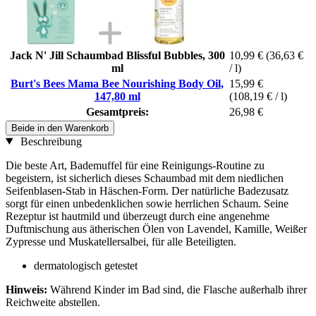
Jack N' Jill Schaumbad Blissful Bubbles, 300
10,99 €
(36,63 €
ml
/ l)
Burt's Bees Mama Bee Nourishing Body Oil,
15,99 €
147,80 ml
(108,19 € / l)
Gesamtpreis:
26,98 €
Beide in den Warenkorb
Beschreibung
Die beste Art, Bademuffel für eine Reinigungs-Routine zu
begeistern, ist sicherlich dieses Schaumbad mit dem niedlichen
Seifenblasen-Stab in Häschen-Form. Der natürliche Badezusatz
sorgt für einen unbedenklichen sowie herrlichen Schaum. Seine
Rezeptur ist hautmild und überzeugt durch eine angenehme
Duftmischung aus ätherischen Ölen von Lavendel, Kamille, Weißer
Zypresse und Muskatellersalbei, für alle Beteiligten.
dermatologisch getestet
Hinweis:
Während Kinder im Bad sind, die Flasche außerhalb ihrer
Reichweite abstellen.