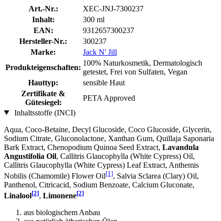
Art.-Nr.:
XEC-JNJ-7300237
Inhalt:
300 ml
EAN:
9312657300237
Hersteller-Nr.:
300237
Marke:
Jack N' Jill
100% Naturkosmetik, Dermatologisch
Produkteigenschaften:
getestet, Frei von Sulfaten, Vegan
Hauttyp:
sensible Haut
Zertifikate &
PETA Approved
Gütesiegel:
Inhaltsstoffe (INCI)
Aqua, Coco-Betaine, Decyl Glucoside, Coco Glucoside, Glycerin,
Sodium Citrate, Gluconolactone, Xanthan Gum, Quillaja Saponaria
Bark Extract, Chenopodium Quinoa Seed Extract,
Lavandula
Angustifolia Oil
, Callitris Glaucophylla (White Cypress) Oil,
Callitris Glaucophylla (White Cypress) Leaf Extract, Anthemis
[1]
Nobilis (Chamomile) Flower Oil
, Salvia Sclarea (Clary) Oil,
Panthenol, Citricacid, Sodium Benzoate, Calcium Gluconate,
[2]
[2]
Linalool
,
Limonene
aus biologischem Anbau