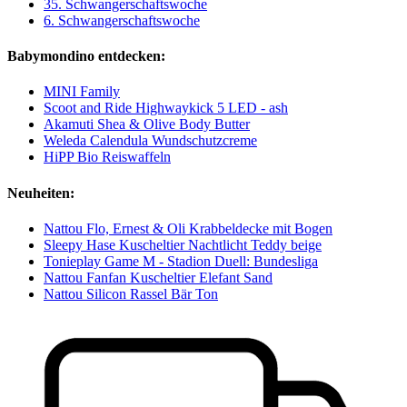
35. Schwangerschaftswoche
6. Schwangerschaftswoche
Babymondino entdecken:
MINI Family
Scoot and Ride Highwaykick 5 LED - ash
Akamuti Shea & Olive Body Butter
Weleda Calendula Wundschutzcreme
HiPP Bio Reiswaffeln
Neuheiten:
Nattou Flo, Ernest & Oli Krabbeldecke mit Bogen
Sleepy Hase Kuscheltier Nachtlicht Teddy beige
Tonieplay Game M - Stadion Duell: Bundesliga
Nattou Fanfan Kuscheltier Elefant Sand
Nattou Silicon Rassel Bär Ton