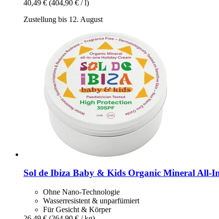
40,49 €
(404,90 € / l)
Zustellung bis 12. August
Sol de Ibiza
Baby & Kids Organic Mineral All-​I
Ohne Nano-Technologie
Wasserresistent & unparfümiert
Für Gesicht & Körper
26,49 €
(264,90 € / kg)