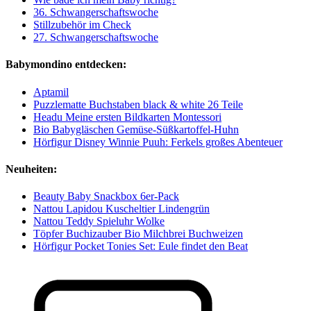
36. Schwangerschaftswoche
Stillzubehör im Check
27. Schwangerschaftswoche
Babymondino entdecken:
Aptamil
Puzzlematte Buchstaben black & white 26 Teile
Headu Meine ersten Bildkarten Montessori
Bio Babygläschen Gemüse-Süßkartoffel-Huhn
Hörfigur Disney Winnie Puuh: Ferkels großes Abenteuer
Neuheiten:
Beauty Baby Snackbox 6er-Pack
Nattou Lapidou Kuscheltier Lindengrün
Nattou Teddy Spieluhr Wolke
Töpfer Buchizauber Bio Milchbrei Buchweizen
Hörfigur Pocket Tonies Set: Eule findet den Beat