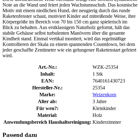
Note an die Wand und feiert jeden Wachstumsschub. Das kosmische
Motiv mit einem niedlichen Hund, der neugierig durch das runde
Raketenfenster schaut, motiviert Kinder auf mitreißende Weise, ihre
Körpergröße im Bereich von 70 bis 150 cm ganz spielerisch im
Blick zu behalten. Aus erstklassigem Naturholz geformt, hält das
stabile Gehäuse selbst turbulenten Manövern über die gesamte
Kindheit stand. Einmal vertikal montiert, wird das regelmäßige
Kontrollieren der Skala zu einem spannenden Countdown, bei dem
jeder geschaffte Zentimeter wie ein gelungener Raketenstart gefeiert
wird.
Art.-Nr.:
WZK-25354
Inhalt:
1 Stk
EAN:
7640161430723
Hersteller-Nr.:
25354
Marke:
Weizenkorn
Alter ab:
3 Jahre
Für wen?:
Kleinkinder
Material:
Holz
Anwendungsbereich Haushaltsreinigung:
Kinderzimmer
Passend dazu