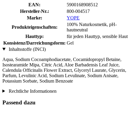
EAN:
5900168908512
Hersteller-Nr.:
800-004517
Marke:
YOPE
100% Naturkosmetik, pH-
Produkteigenschaften:
hautneutral
Hauttyp:
für jeden Hauttyp, sensible Haut
Konsistenz/Darreichungsform:
Gel
Inhaltsstoffe (INCI)
Aqua, Sodium Cocoamphodiacetate, Cocamidopropyl Betaine,
Isostearamide Mipa, Citric Acid, Aloe Barbadensis Leaf Juice,
Calendula Officinalis Flower Extract, Glyceryl Laurate, Glycerin,
Parfum, Levulinic Acid, Sodium Levulinate, Sodium Anisate,
Potassium Sorbate, Sodium Benzoate
Rechtliche Informationen
Passend dazu