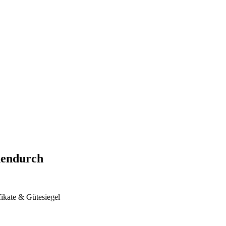
hendurch
fikate & Gütesiegel