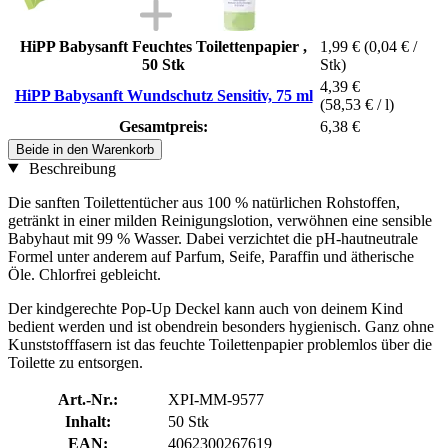
HiPP Babysanft Feuchtes Toilettenpapier ,
1,99 €
(0,04 € /
50 Stk
Stk)
4,39 €
HiPP Babysanft Wundschutz Sensitiv, 75 ml
(58,53 € / l)
Gesamtpreis:
6,38 €
Beide in den Warenkorb
Beschreibung
Die sanften Toilettentücher aus 100 % natürlichen Rohstoffen,
getränkt in einer milden Reinigungslotion, verwöhnen eine sensible
Babyhaut mit 99 % Wasser. Dabei verzichtet die pH-hautneutrale
Formel unter anderem auf Parfum, Seife, Paraffin und ätherische
Öle. Chlorfrei gebleicht.
Der kindgerechte Pop-Up Deckel kann auch von deinem Kind
bedient werden und ist obendrein besonders hygienisch. Ganz ohne
Kunststofffasern ist das feuchte Toilettenpapier problemlos über die
Toilette zu entsorgen.
Art.-Nr.:
XPI-MM-9577
Inhalt:
50 Stk
EAN:
4062300267619