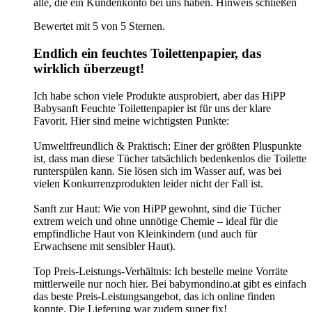
alle, die ein Kundenkonto bei uns haben.
Hinweis schließen
Bewertet mit 5 von 5 Sternen.
Endlich ein feuchtes Toilettenpapier, das
wirklich überzeugt!
Ich habe schon viele Produkte ausprobiert, aber das HiPP
Babysanft Feuchte Toilettenpapier ist für uns der klare
Favorit. Hier sind meine wichtigsten Punkte:
Umweltfreundlich & Praktisch: Einer der größten Pluspunkte
ist, dass man diese Tücher tatsächlich bedenkenlos die Toilette
runterspülen kann. Sie lösen sich im Wasser auf, was bei
vielen Konkurrenzprodukten leider nicht der Fall ist.
Sanft zur Haut: Wie von HiPP gewohnt, sind die Tücher
extrem weich und ohne unnötige Chemie – ideal für die
empfindliche Haut von Kleinkindern (und auch für
Erwachsene mit sensibler Haut).
Top Preis-Leistungs-Verhältnis: Ich bestelle meine Vorräte
mittlerweile nur noch hier. Bei babymondino.at gibt es einfach
das beste Preis-Leistungsangebot, das ich online finden
konnte. Die Lieferung war zudem super fix!