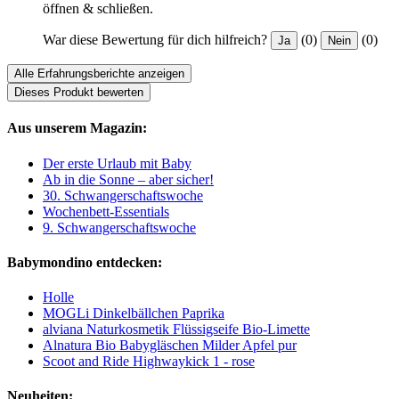
öffnen & schließen.
War diese Bewertung für dich hilfreich?
(0)
(0)
Ja
Nein
Alle Erfahrungsberichte anzeigen
Dieses Produkt bewerten
Aus unserem Magazin:
Der erste Urlaub mit Baby
Ab in die Sonne – aber sicher!
30. Schwangerschaftswoche
Wochenbett-Essentials
9. Schwangerschaftswoche
Babymondino entdecken:
Holle
MOGLi Dinkelbällchen Paprika
alviana Naturkosmetik Flüssigseife Bio-Limette
Alnatura Bio Babygläschen Milder Apfel pur
Scoot and Ride Highwaykick 1 - rose
Neuheiten: