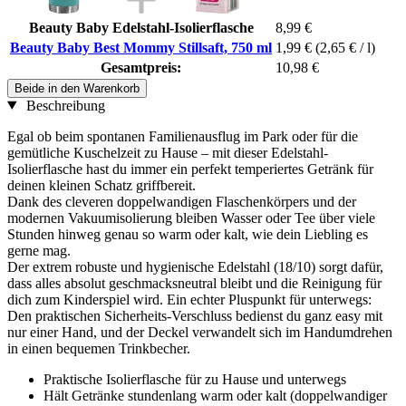
Beauty Baby Edelstahl-Isolierflasche
8,99 €
Beauty Baby Best Mommy Stillsaft, 750 ml
1,99 €
(2,65 € / l)
Gesamtpreis:
10,98 €
Beide in den Warenkorb
Beschreibung
Egal ob beim spontanen Familienausflug im Park oder für die
gemütliche Kuschelzeit zu Hause – mit dieser Edelstahl-
Isolierflasche hast du immer ein perfekt temperiertes Getränk für
deinen kleinen Schatz griffbereit.
Dank des cleveren doppelwandigen Flaschenkörpers und der
modernen Vakuumisolierung bleiben Wasser oder Tee über viele
Stunden hinweg genau so warm oder kalt, wie dein Liebling es
gerne mag.
Der extrem robuste und hygienische Edelstahl (18/10) sorgt dafür,
dass alles absolut geschmacksneutral bleibt und die Reinigung für
dich zum Kinderspiel wird. Ein echter Pluspunkt für unterwegs:
Den praktischen Sicherheits-Verschluss bedienst du ganz easy mit
nur einer Hand, und der Deckel verwandelt sich im Handumdrehen
in einen bequemen Trinkbecher.
Praktische Isolierflasche für zu Hause und unterwegs
Hält Getränke stundenlang warm oder kalt (doppelwandiger