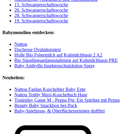
15. Schwangerschaftswoche
26. Schwangerschaftswoche
28. Schwangerschaftswoche
19. Schwangerschaftswoche
Babymondino entdecken:
Nattou
Duchesse Ovulationstest
Holle Bio Folgemilch auf Kuhmilchbasis 2 A2
Bio Säuglingsanfangsnahrung auf Kuhmilchbasis PRE
Baby Anthyllis Insektenschutzlotion Spray
Neuheiten:
Nattou Fanfan Kuscheltier Baby Ente
Nattou Teddy Maxi-Kuscheltuch Hase
Tonieplay Game M - Peppa Pig: Ein Spieltag mit Peppa
Beauty Baby Snackbox 6er-Pack
Baby-Spielzeug- & Oberflächenreiniger duftfrei