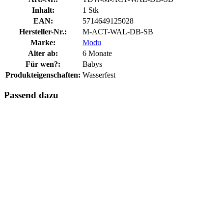
Inhalt:
1 Stk
EAN:
5714649125028
Hersteller-Nr.:
M-ACT-WAL-DB-SB
Marke:
Modu
Alter ab:
6 Monate
Für wen?:
Babys
Produkteigenschaften:
Wasserfest
Passend dazu