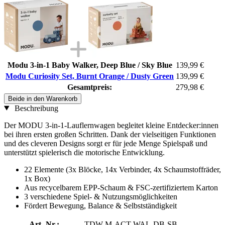
Modu 3-in-1 Baby Walker, Deep Blue / Sky Blue
139,99 €
Modu Curiosity Set, Burnt Orange / Dusty Green
139,99 €
Gesamtpreis:
279,98 €
Beide in den Warenkorb
Beschreibung
Der MODU 3-in-1-Lauflernwagen begleitet kleine Entdecker:innen
bei ihren ersten großen Schritten. Dank der vielseitigen Funktionen
und des cleveren Designs sorgt er für jede Menge Spielspaß und
unterstützt spielerisch die motorische Entwicklung.
22 Elemente (3x Blöcke, 14x Verbinder, 4x Schaumstoffräder,
1x Box)
Aus recycelbarem EPP-Schaum & FSC-zertifiziertem Karton
3 verschiedene Spiel- & Nutzungsmöglichkeiten
Fördert Bewegung, Balance & Selbstständigkeit
Art.-Nr.:
TDW-M-ACT-WAL-DB-SB