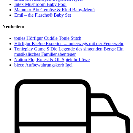
Intex Mushroom Baby Pool
Mamuko Bio Gemüse & Rind Baby-Menü
Emil – die Flasche® Baby Set
Neuheiten:
tonies Hörfigur Cuddle Tonie Stitch
Hörfigur Kle!ne Experten ... unterwegs mit der Feuerwehr
Tonieplay Game S Die Legende des singenden Bergs: Ein
musikalisches Familienabenteuer
Nattou Flo, Ernest & Oli Spieluhr Löwe
bieco Aufbewahrungskorb Igel