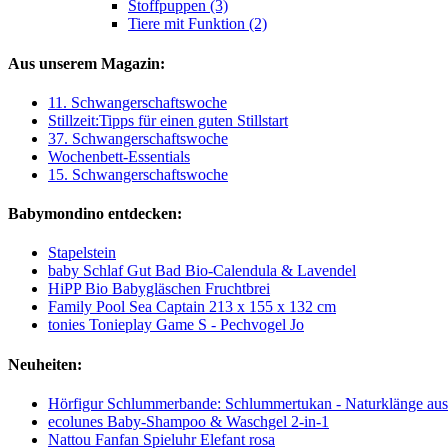
Stoffpuppen (3)
Tiere mit Funktion (2)
Aus unserem Magazin:
11. Schwangerschaftswoche
Stillzeit:Tipps für einen guten Stillstart
37. Schwangerschaftswoche
Wochenbett-Essentials
15. Schwangerschaftswoche
Babymondino entdecken:
Stapelstein
baby Schlaf Gut Bad Bio-Calendula & Lavendel
HiPP Bio Babygläschen Fruchtbrei
Family Pool Sea Captain 213 x 155 x 132 cm
tonies Tonieplay Game S - Pechvogel Jo
Neuheiten:
Hörfigur Schlummerbande: Schlummertukan - Naturklänge au
ecolunes Baby-Shampoo & Waschgel 2-in-1
Nattou Fanfan Spieluhr Elefant rosa