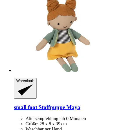
Warenkorb
small foot
Stoffpuppe Maya
Altersempfehlung: ab 0 Monaten
Größe: 28 x 8 x 39 cm
Waschbar per Hand