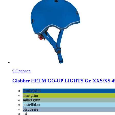
9 Optionen
Globber
HELM GO-​UP LIGHTS Gr. XXS/XS 45-
dunkelblau
lime grün
salbei grün
pastellblau
blaubeere
+4