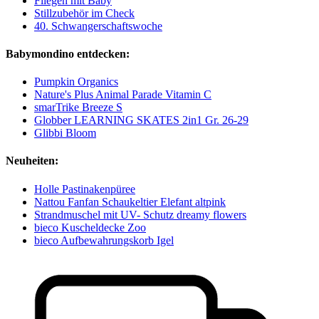
Fliegen mit Baby
Stillzubehör im Check
40. Schwangerschaftswoche
Babymondino entdecken:
Pumpkin Organics
Nature's Plus Animal Parade Vitamin C
smarTrike Breeze S
Globber LEARNING SKATES 2in1 Gr. 26-29
Glibbi Bloom
Neuheiten:
Holle Pastinakenpüree
Nattou Fanfan Schaukeltier Elefant altpink
Strandmuschel mit UV- Schutz dreamy flowers
bieco Kuscheldecke Zoo
bieco Aufbewahrungskorb Igel