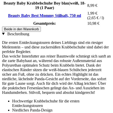
Beauty Baby Krabbelschuhe Boy blau|weiß, 18-
8,99 €
19 (1 Paar)
1,99 €
Beauty Baby Best Mommy Stillsaft, 750 ml
(2,65 € / l)
Gesamtpreis:
10,98 €
Beide in den Warenkorb
Beschreibung
Die ersten Entdeckungstouren deines Lieblings sind ein riesiger
Meilenstein – und diese zuckersüßen Krabbelschuhe sind dabei der
perfekte Begleiter.
Das weiche Innenfutter aus reiner Baumwolle schmiegt sich sanft an
die zarte Babyhaut an, während das robuste Außenmaterial aus
Polyurethan optimalen Schutz beim Krabbeln bietet. Dank der
elastischen Ränder sitzen die weiß-blauen Schühchen jederzeit
sicher am Fuß, ohne zu drücken. Ein echtes Highlight ist das
niedliche, lächelnde Panda-Gesicht auf der Vorderseite, das sofort
für gute Laune sorgt. Auch für dich wird der Alltag leichter: Über
die praktischen Fersenlaschen gelingt das An- und Ausziehen im
Handumdrehen. Stilvoll, bequem und absolut kindgerecht!
Hochwertige Krabbelschuhe für die ersten
Entdeckungstouren
Niedliches Panda-Design