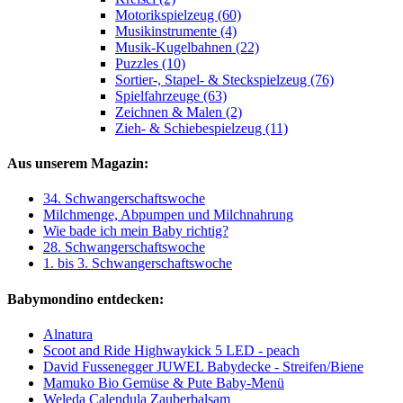
Motorikspielzeug (60)
Musikinstrumente (4)
Musik-Kugelbahnen (22)
Puzzles (10)
Sortier-, Stapel- & Steckspielzeug (76)
Spielfahrzeuge (63)
Zeichnen & Malen (2)
Zieh- & Schiebespielzeug (11)
Aus unserem Magazin:
34. Schwangerschaftswoche
Milchmenge, Abpumpen und Milchnahrung
Wie bade ich mein Baby richtig?
28. Schwangerschaftswoche
1. bis 3. Schwangerschaftswoche
Babymondino entdecken:
Alnatura
Scoot and Ride Highwaykick 5 LED - peach
David Fussenegger JUWEL Babydecke - Streifen/Biene
Mamuko Bio Gemüse & Pute Baby-Menü
Weleda Calendula Zauberbalsam