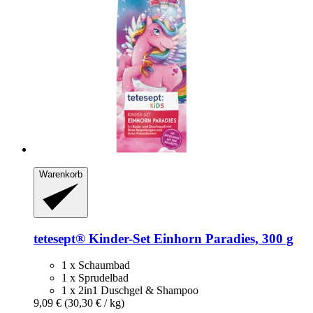
Warenkorb
tetesept®
Kinder-​Set Einhorn Paradies, 300 g
1 x Schaumbad
1 x Sprudelbad
1 x 2in1 Duschgel & Shampoo
9,09 €
(30,30 € / kg)